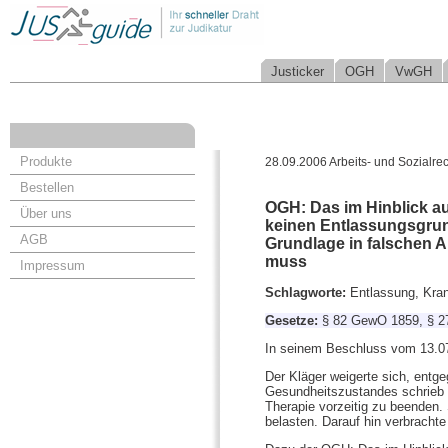
Justicker
OGH
VwGH
Produkte
28.09.2006 Arbeits- und Sozialrec
Bestellen
OGH: Das im Hinblick au
Über uns
keinen Entlassungsgrund
AGB
Grundlage in falschen 
muss
Impressum
Schlagworte:
Entlassung, Kra
Gesetze:
§ 82 GewO 1859, § 
In seinem Beschluss vom 13.07
Der Kläger weigerte sich, entg
Gesundheitszustandes schrieb 
Therapie vorzeitig zu beenden
belasten. Darauf hin verbracht