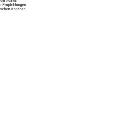
ellt keinen
ie Empfehlungen
falschen Angaben