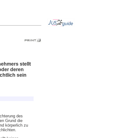
ehmers stellt
 oder deren
htlich sein
echterung des
en Grund die
d körperlich zu
hlichten.