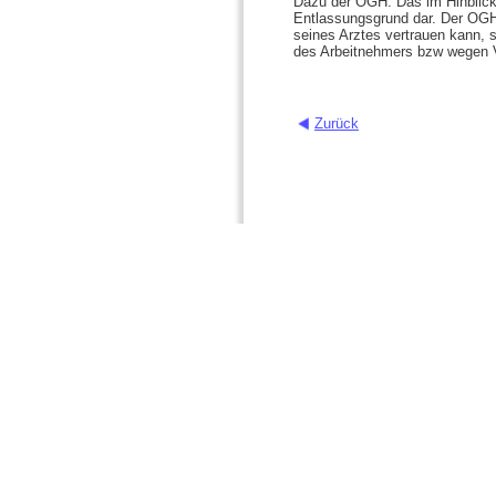
Dazu der OGH: Das im Hinblick 
Entlassungsgrund dar. Der OGH
seines Arztes vertrauen kann, s
des Arbeitnehmers bzw wegen V
Zurück