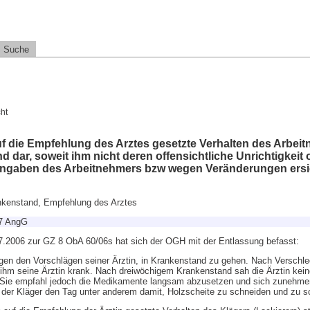
Suche
ht
f die Empfehlung des Arztes gesetzte Verhalten des Arbeitn
 dar, soweit ihm nicht deren offensichtliche Unrichtigkeit
Angaben des Arbeitnehmers bzw wegen Veränderungen ersic
nkenstand, Empfehlung des Arztes
27 AngG
.2006 zur GZ 8 ObA 60/06s hat sich der OGH mit der Entlassung befasst:
egen den Vorschlägen seiner Ärztin, in Krankenstand zu gehen. Nach Verschl
ihm seine Ärztin krank. Nach dreiwöchigem Krankenstand sah die Ärztin kein
. Sie empfahl jedoch die Medikamente langsam abzusetzen und sich zunehmen
e der Kläger den Tag unter anderem damit, Holzscheite zu schneiden und zu sc