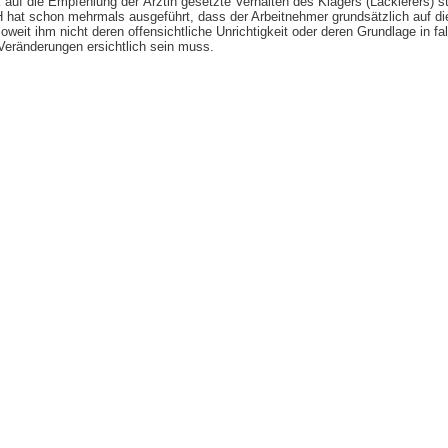
auf die Empfehlung der Ärztin gesetzte Verhalten des Klägers (Lackierers) st
 hat schon mehrmals ausgeführt, dass der Arbeitnehmer grundsätzlich auf d
oweit ihm nicht deren offensichtliche Unrichtigkeit oder deren Grundlage in 
eränderungen ersichtlich sein muss.