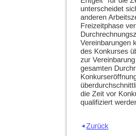
Entgelt "für die 
unterscheidet sic
anderen Arbeitsz
Freizeitphase ver
Durchrechnungszei
Vereinbarungen k
des Konkurses üb
zur Vereinbarun
gesamten Durchre
Konkurseröffnung
überdurchschnittl
die Zeit vor Konk
qualifiziert werde
Zurück