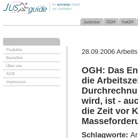
Justicker
OGH
VwGH
Produkte
28.09.2006 Arbeits
Bestellen
Über uns
OGH: Das Ent
AGB
die Arbeitsze
Impressum
Durchrechnun
wird, ist - a
die Zeit vor 
Masseforderu
Schlagworte:
Ar