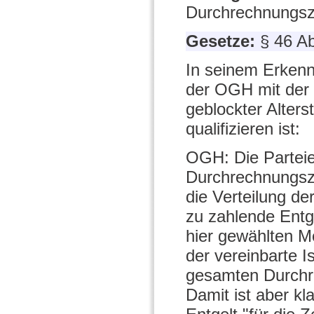
Durchrechnungsz
Gesetze:
§ 46 A
In seinem Erkenn
der OGH mit der 
geblockter Alters
qualifizieren ist:
OGH: Die Parteien
Durchrechnungsze
die Verteilung de
zu zahlende Entg
hier gewählten Mo
der vereinbarte I
gesamten Durchre
Damit ist aber k