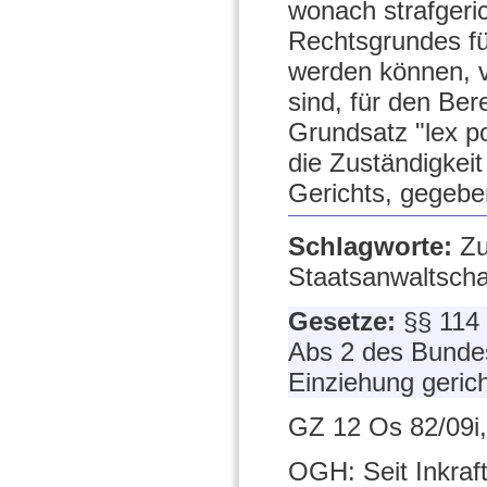
wonach strafgeri
Rechtsgrundes für
werden können, v
sind, für den Be
Grundsatz "lex po
die Zuständigkeit
Gerichts, gegeben
Schlagworte:
Zu
Staatsanwaltscha
Gesetze:
§§ 114
Abs 2 des Bunde
Einziehung geric
GZ 12 Os 82/09i,
OGH: Seit Inkraf