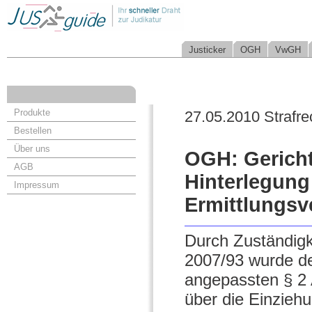
Justicker
OGH
VwGH
Produkte
27.05.2010 Strafre
Bestellen
Über uns
OGH: Gericht
AGB
Hinterlegung
Impressum
Ermittlungsv
Durch Zuständigk
2007/93 wurde de
angepassten § 2
über die Einziehu