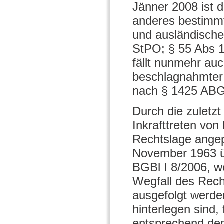
Jänner 2008 ist d
anderes bestimmt 
und ausländische
StPO; § 55 Abs 1
fällt nunmehr auc
beschlagnahmter 
nach § 1425 ABGB
Durch die zuletz
Inkrafttreten vo
Rechtslage ange
November 1963 üb
BGBl I 8/2006, w
Wegfall des Rech
ausgefolgt werde
hinterlegen sind,
entsprechend dem 