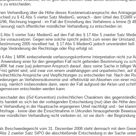
ss zu entscheiden.
chen Verhandlung über die Höhe dieses Kostenersatzanspruchs des Antragsge
rschied zu § 41 Abs 5 vierter Satz MedienG, wonach - dem Urteil des EGMR 
/96, Rechnung tragend - im Fall der Einstellung des Verfahrens a limine (§ 4
assung) nach öffentlicher mündlicher Verhandlung zu entscheiden ist.
1 Abs 5 vierter Satz MedienG auf den Fall des § 17 Abs 5 zweiter Satz Medi
cke voraussetzen. Gegen eine solche spricht jedoch zum einen der Umstand,
estimmung 2005 novelliert hat, § 17 Abs 5 MedienG jedoch unverändert ließ 
ige Veränderung der Rechtslage oder Rsp erfolgt ist.
t 6 Abs 1 MRK einbeziehende verfassungskonforme Interpretation nicht zur 
 Anwendung einer für den geregelten Fall nicht geltenden Bestimmung zu sc
MRK hat zwar (ua) jedermann Anspruch darauf, dass seine Sache in billiger We
rist gehört wird, und zwar von einem unabhängigen und unparteiischen, auf
ivilrechtliche Ansprüche und Verpflichtungen zu entscheiden hat. Nach der 
orderungen an Verfahrensökonomie und -effektivität ein Absehen von einer mü
sig, nämlich insbesondere dann, wenn der Fall aufgrund der Akten und schrif
angemessen entschieden werden kann.
unbeschadet des (iSd Konvention) zivilrechtlichen Charakters des gegenständl
ts handelt es sich bei der vorliegenden Entscheidung (nur) über die Höhe de
r Verhandlung in der Hauptsache ergangenen Urteil nachfolgt und - bei klare
htsfrage - keine über die Einsichtnahme in Urkunden hinausgehende Beweisa
ner mündlichen Verhandlung nicht verboten ist, ist sie doch - der Begründun
ls Beschwerdegericht vom 31. Dezember 2008 steht demnach mit dem Gesetz
 Abs 2 zweiter Satz StPO die abschließende Entscheidung in der Sache unter