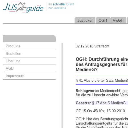
Justicker
OGH
VwGH
Produkte
02.12.2010 Strafrecht
Bestellen
OGH: Durchführung ein
Über uns
des Antragsgegners für 
AGB
MedienG?
Impressum
§ 41 Abs 5 vierter Satz Medien
Schlagworte:
Medienrecht, ger
für die zu Unrecht erwirkte Ver
Gesetze:
§ 17 Abs 5 MedienG
GZ 15 Os 45/10x, 15.09.2010
OGH: Hat das Berufungsgericht 
Einschaltungsentgelts für die z
für die Veröffentlichung des Be