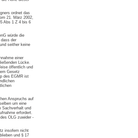
gners ordnet das
vom 21. März 2002,
85 Abs 1 Z 4 bis 6
enG würde die
 dass der
und seither keine
Annahme einer
hließenden Lücke.
ise öffentlich und
 dem Gesetz
Rsp des EGMR ist
ndlichen
tlichen
ichen Anspruchs auf
sselben um eine
m Sachverhalt und
ufnahme erfordert.
g des OLG zuwider -
 insofern nicht
blieben und § 17