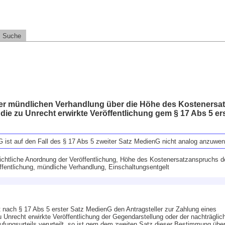
Suche
er mündlichen Verhandlung über die Höhe des Kostenersa
die zu Unrecht erwirkte Veröffentlichung gem § 17 Abs 5 ers
G ist auf den Fall des § 17 Abs 5 zweiter Satz MedienG nicht analog anzuwe
ichtliche Anordnung der Veröffentlichung, Höhe des Kostenersatzanspruchs 
öffentlichung, mündliche Verhandlung, Einschaltungsentgelt
nach § 17 Abs 5 erster Satz MedienG den Antragsteller zur Zahlung eines
u Unrecht erwirkte Veröffentlichung der Gegendarstellung oder der nachträglic
rufungsurteils verurteilt, so ist gem dem zweiten Satz dieser Bestimmung übe