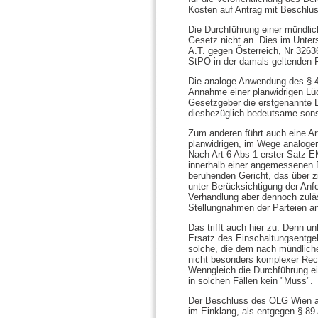
Kosten auf Antrag mit Beschlu
Die Durchführung einer mündli
Gesetz nicht an. Dies im Unte
A.T. gegen Österreich, Nr 32636
StPO in der damals geltenden F
Die analoge Anwendung des § 4
Annahme einer planwidrigen Lü
Gesetzgeber die erstgenannte B
diesbezüglich bedeutsame sonst
Zum anderen führt auch eine Ar
planwidrigen, im Wege analoger
Nach Art 6 Abs 1 erster Satz E
innerhalb einer angemessenen F
beruhenden Gericht, das über z
unter Berücksichtigung der Anf
Verhandlung aber dennoch zuläs
Stellungnahmen der Parteien 
Das trifft auch hier zu. Denn 
Ersatz des Einschaltungsentgel
solche, die dem nach mündliche
nicht besonders komplexer Rec
Wenngleich die Durchführung ei
in solchen Fällen kein "Muss".
Der Beschluss des OLG Wien a
im Einklang, als entgegen § 89