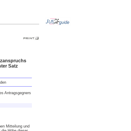
tzanspruchs
ter Satz
nden
des Antragsgegners
hen Mitteilung und
r die Höhe dieser