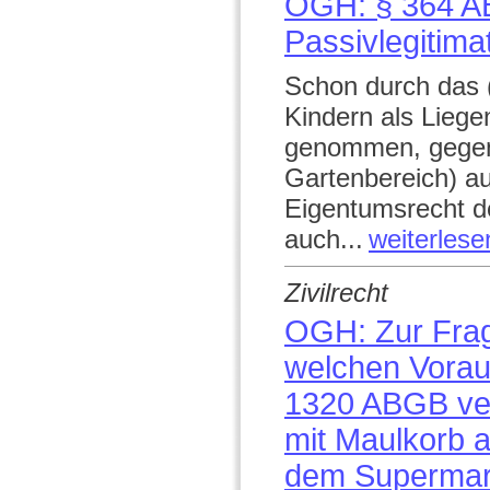
OGH: § 364 AB
Passivlegitima
Schon durch das 
Kindern als Liege
genommen, gegenü
Gartenbereich) au
Eigentumsrecht d
auch...
weiterlese
Zivilrecht
OGH: Zur Frag
welchen Vorau
1320 ABGB vera
mit Maulkorb 
dem Supermarkt