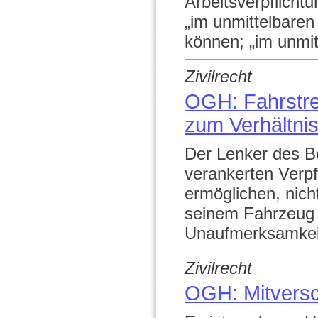
Arbeitsverpflichtu
„im unmittelbare
können; „im unmit
Zivilrecht
OGH: Fahrstre
zum Verhältni
Der Lenker des Be
verankerten Verpf
ermöglichen, nic
seinem Fahrzeug n
Unaufmerksamkeit 
Zivilrecht
OGH: Mitversc