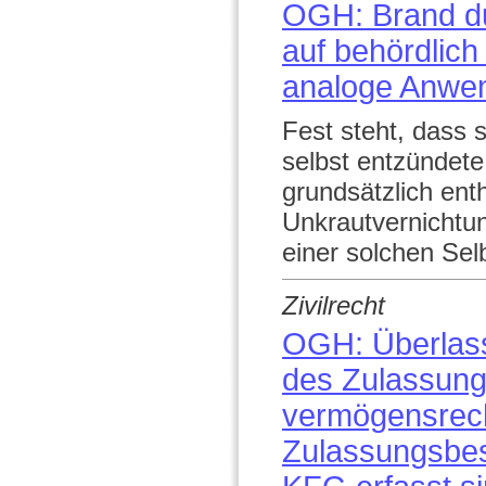
OGH: Brand d
auf behördlich
analoge Anwe
Fest steht, dass 
selbst entzündete
grundsätzlich ent
Unkrautvernichtun
einer solchen Sel
Zivilrecht
OGH: Überlass
des Zulassungs
vermögensrech
Zulassungsbes