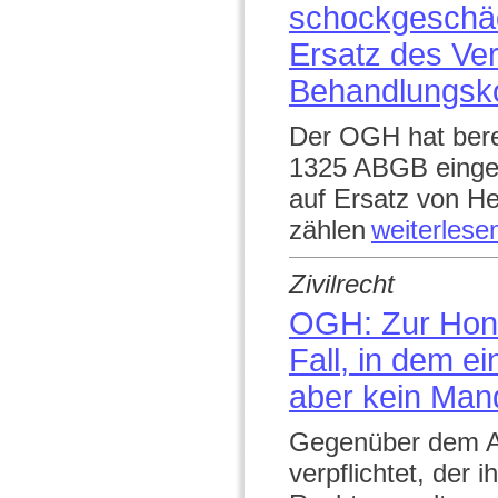
schockgeschäd
Ersatz des Ve
Behandlungsko
Der OGH hat berei
1325 ABGB einge
auf Ersatz von He
zählen
weiterlese
Zivilrecht
OGH: Zur Hono
Fall, in dem 
aber kein Mand
Gegenüber dem An
verpflichtet, der