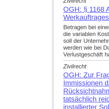
Zivilrecht
OGH: § 1168 A
Werkauftrages
Betragen bei eine
die variablen Kos
soll der Unterneh
werden wie bei D
Verlustgeschäft ha
Zivilrecht
OGH: Zur Frag
Immissionen d
Rücksichtnahm
tatsächlich rei
installierter S