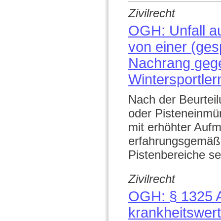
Zivilrecht
OGH: Unfall au
von einer (gesp
Nachrang gege
Wintersportler
Nach der Beurtei
oder Pisteneinmü
mit erhöhter Aufm
erfahrungsgemäß b
Pistenbereiche sei
Zivilrecht
OGH: § 1325 A
krankheitswer