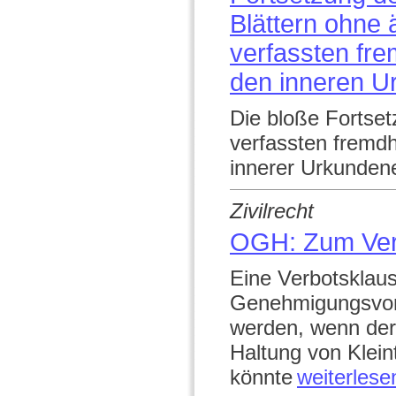
Blättern ohn
verfassten fr
den inneren 
Die bloße Fortset
verfassten fremdh
innerer Urkundene
Zivilrecht
OGH: Zum Ver
Eine Verbotsklause
Genehmigungsvorbe
werden, wenn der
Haltung von Kleint
könnte
weiterlese