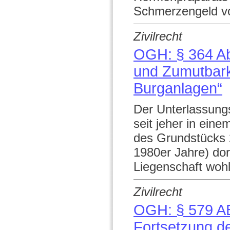
Schmerzengeld v
Zivilrecht
OGH: § 364 Ab
und Zumutbarke
Burganlagen“
Der Unterlassungs
seit jeher in ein
des Grundstücks 2
1980er Jahre) do
Liegenschaft wohl
Zivilrecht
OGH: § 579 AB
Fortsetzung d