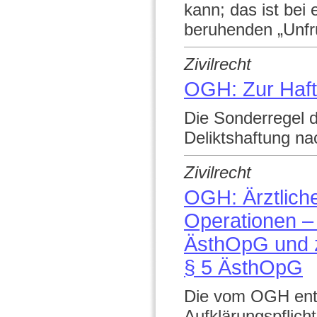
kann; das ist bei
beruhenden „Unfruc
Zivilrecht
OGH: Zur Haft
Die Sonderregel d
Deliktshaftung n
Zivilrecht
OGH: Ärztliche
Operationen – 
ÄsthOpG und z
§ 5 ÄsthOpG
Die vom OGH entw
Aufklärungspflich