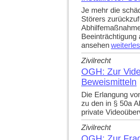
Je mehr die schä
Störers zurückzu
Abhilfemaßnahme
Beeinträchtigung 
ansehen
weiterle
Zivilrecht
OGH: Zur Vid
Beweismitteln
Die Erlangung von 
zu den in § 50a A
private Videoüber
Zivilrecht
OGH: Zur Frag