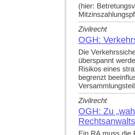
(hier: Betretungsv
Mitzinszahlungspfl
Zivilrecht
OGH: Verkehrs
Die Verkehrssiche
überspannt werden
Risikos eines stra
begrenzt beeinflu
Versammlungsteil
Zivilrecht
OGH: Zu „wahr
Rechtsanwalt
Ein RA muss die Ri