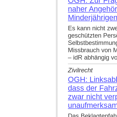
OGH: Zur Frag
naher Angehör
Minderjährige
Es kann nicht zwe
geschützten Persö
Selbstbestimmung
Missbrauch von Mi
– idR abhängig v
Zivilrecht
OGH: Linksabbi
dass der Fahr
zwar nicht ver
unaufmerksam
Das Beklagtenfahr