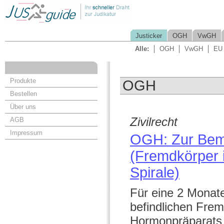
Justicker
OGH
VwGH
Alle:
OGH
VwGH
EU
Produkte
OGH
Bestellen
Über uns
Zivilrecht
AGB
Impressum
OGH: Zur Bem
(Fremdkörper 
Spirale)
Für eine 2 Monate
befindlichen Frem
Hormonpräparats 