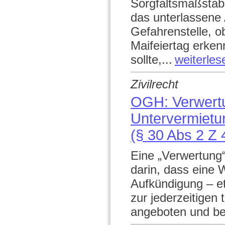
Sorgfaltsmaßstab
das unterlassene 
Gefahrenstelle, 
Maifeiertag erke
sollte,...
weiterles
Zivilrecht
OGH: Verwertu
Untervermietu
(§ 30 Abs 2 Z
Eine „Verwertung“
darin, dass eine 
Aufkündigung – et
zur jederzeitige
angeboten und be