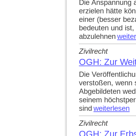
Die Anspannung au
erzielen hätte kö
einer (besser bez
bedeuten und ist,
abzulehnen
weite
Zivilrecht
OGH: Zur Wei
Die Veröffentlich
verstoßen, wenn s
Abgebildeten wed
seinem höchstper
sind
weiterlesen
Zivilrecht
OGH: Zur Erb