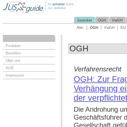
Justicker
OGH
VwGH
Alle:
OGH
VwGH
EU
Produkte
OGH
Bestellen
Über uns
Verfahrensrecht
AGB
Impressum
OGH: Zur Frag
Verhängung ei
der verpflich
Die Androhung un
Geschäftsführer d
Gesellschaft gefü