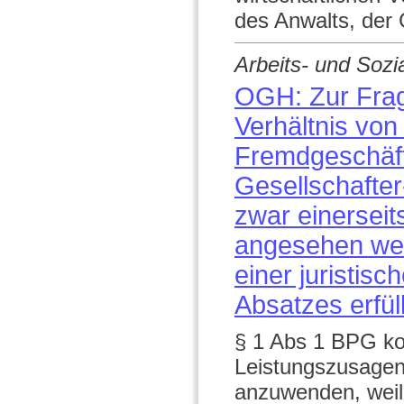
des Anwalts, der 
Arbeits- und Sozi
OGH: Zur Fra
Verhältnis von
Fremdgeschäfts
Gesellschafte
zwar einerseit
angesehen wer
einer juristis
Absatzes erfül
§ 1 Abs 1 BPG ko
Leistungszusagen
anzuwenden, weil