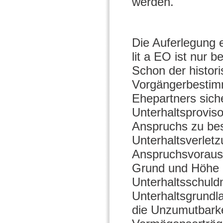
werden.
Die Auferlegung e
lit a EO ist nur 
Schon der histor
Vorgängerbestim
Ehepartners siche
Unterhaltsproviso
Anspruchs zu bes
Unterhaltsverletz
Anspruchsvoraus
Grund und Höhe d
Unterhaltsschuld
Unterhaltsgrundl
die Unzumutbarke