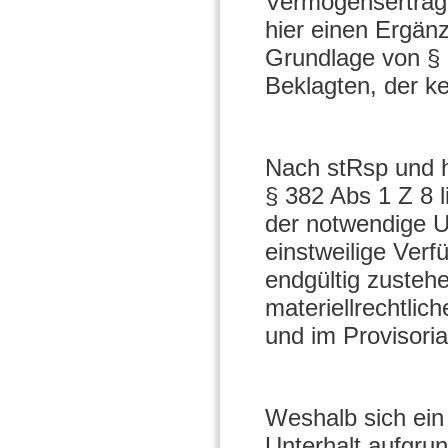
Vermögenserträgn
hier einen Ergänz
Grundlage von §
Beklagten, der ke
Nach stRsp und 
§ 382 Abs 1 Z 8 
der notwendige U
einstweilige Verf
endgültig zusteh
materiellrechtli
und im Provisoria
Weshalb sich ein
Unterhalt aufgrun