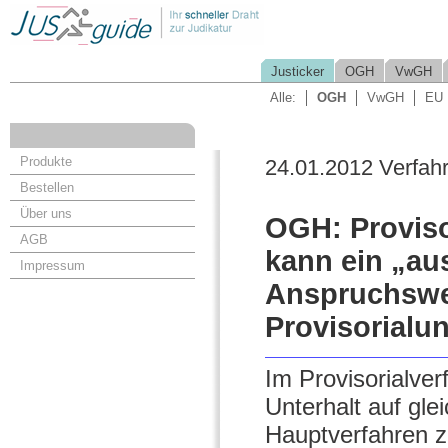
Justicker
OGH
VwGH
Alle:
OGH
VwGH
EU
Produkte
24.01.2012 Verfah
Bestellen
Über uns
OGH: Provisor
AGB
kann ein „a
Impressum
Anspruchswe
Provisorialun
Im Provisorialve
Unterhalt auf gle
Hauptverfahren 