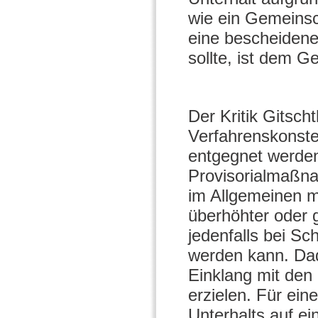
wie ein Gemeinsc
eine bescheidene
sollte, ist dem G
Der Kritik Gitsch
Verfahrenskonstel
entgegnet werden
Provisorialmaßna
im Allgemeinen mö
überhöhter oder g
jedenfalls bei Sc
werden kann. Dad
Einklang mit den
erzielen. Für ein
Unterhalts auf ei