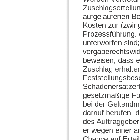
Zuschlagserteilu
aufgelaufenen Be
Kosten zur (zwin
Prozessführung, 
unterworfen sind;
vergaberechtswidr
beweisen, dass e
Zuschlag erhalten
Feststellungsbesc
Schadenersatzerfü
gesetzmäßige For
bei der Geltendm
darauf berufen, d
des Auftraggebers
er wegen einer a
Chance auf Ertei