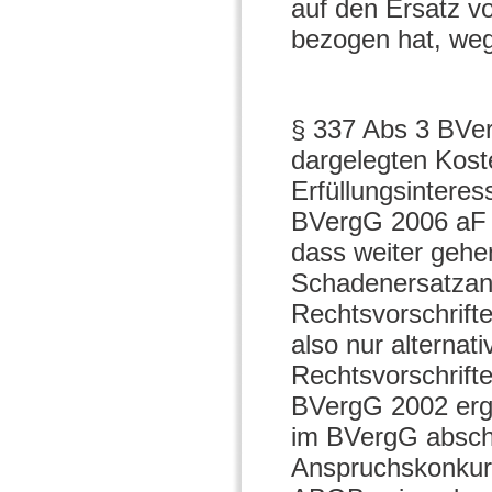
auf den Ersatz v
bezogen hat, we
§ 337 Abs 3 BVer
dargelegten Kost
Erfüllungsintere
BVergG 2006 aF 
dass weiter gehe
Schadenersatzan
Rechtsvorschrift
also nur alterna
Rechtsvorschrift
BVergG 2002 ergi
im BVergG abschl
Anspruchskonkur