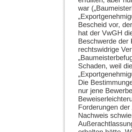
war („Baumeisterb
„Exportgenehmigu
Bescheid vor, der 
hat der VwGH die
Beschwerde der 
rechtswidrige Ve
„Baumeisterbefug
Schaden, weil di
„Exportgenehmigun
Die Bestimmunge
nur jene Bewerbe
Beweiserleichteru
Forderungen der 
Nachweis schwier
Außerachtlassung
erhalten hätte. 