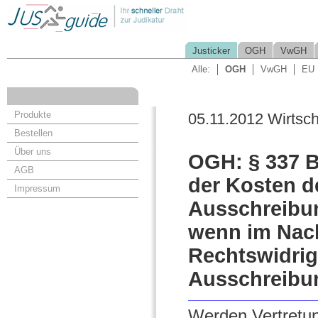
Justicker
OGH
VwGH
Alle:
OGH
VwGH
EU
Produkte
05.11.2012 Wirtsch
Bestellen
Über uns
OGH: § 337 B
AGB
der Kosten d
Impressum
Ausschreibu
wenn im Nach
Rechtswidrig
Ausschreibun
Werden Vertretun