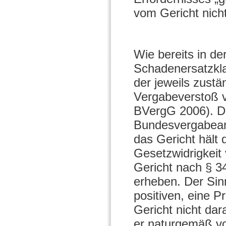
vom Gericht nicht
Wie bereits in de
Schadenersatzkla
der jeweils zustä
Vergabeverstoß v
BVergG 2006). Da
Bundesvergabeam
das Gericht hält 
Gesetzwidrigkeit v
Gericht nach § 
erheben. Der Sin
positiven, eine 
Gericht nicht dar
er naturgemäß vo