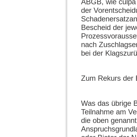
ABGB, wie culpa 
der Vorentscheid
Schadenersatzans
Bescheid der jew
Prozessvorausset
nach Zuschlagser
bei der Klagszur
Zum Rekurs der 
Was das übrige B
Teilnahme am Verg
die oben genann
Anspruchsgrundla