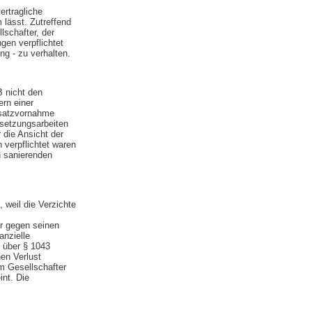
ertragliche
 lässt. Zutreffend
lschafter, der
gen verpflichtet
ng - zu verhalten.
B nicht den
rn einer
Ersatzvornahme
dsetzungsarbeiten
 die Ansicht der
 verpflichtet waren
n sanierenden
weil die Verzichte
er gegen seinen
anzielle
 über § 1043
nen Verlust
m Gesellschafter
int. Die