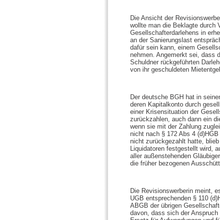
Die Ansicht der Revisionswerbe
wollte man die Beklagte durch 
Gesellschafterdarlehens in erh
an der Sanierungslast entspräch
dafür sein kann, einem Gesellsc
nehmen. Angemerkt sei, dass di
Schuldner rückgeführten Darleh
von ihr geschuldeten Mietentgel
Der deutsche BGH hat in seine
deren Kapitalkonto durch gesel
einer Krisensituation der Gese
zurückzahlen, auch dann ein di
wenn sie mit der Zahlung zugle
nicht nach § 172 Abs 4 (d)HG
nicht zurückgezahlt hatte, blieb
Liquidatoren festgestellt wird
aller außenstehenden Gläubiger
die früher bezogenen Ausschüt
Die Revisionswerberin meint, 
UGB entsprechenden § 110 (d)H
ABGB der übrigen Gesellschafte
davon, dass sich der Anspruch 