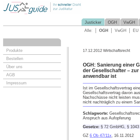
Justicker
OGH
VwGH
Alle:
OGH
VwGH
EU
Produkte
17.12.2012 Wirtschaftsrecht
Bestellen
OGH: Sanierung einer G
Über uns
der Gesellschafter – z
AGB
anwendbar ist
Impressum
Ist im Gesellschaftsvertrag ei
Gesellschaftsvertrag davon aus,
Nachschüsse nicht leisten muss
nicht nachträglich zu einem S
Schlagworte:
Gesellschaftsre
Anspruch aus Aufopferung
Gesetze:
§ 72 GmbHG, § 104
GZ
6 Ob 47/11x
, 16.11.2012