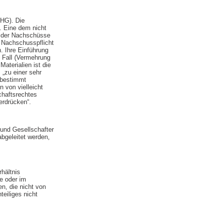
HG). Die
. Eine dem nicht
g der Nachschüsse
e Nachschusspflicht
. Ihre Einführung
n Fall (Vermehrung
aterialien ist die
 „zu einer sehr
 bestimmt
n von vielleicht
chaftsrechtes
erdrücken“.
 und Gesellschafter
abgeleitet werden,
hältnis
e oder im
n, die nicht von
teiliges nicht