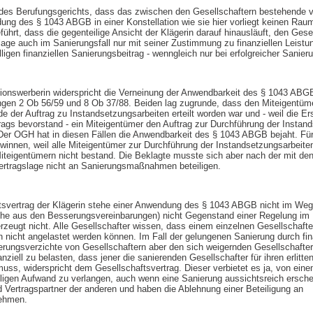
 des Berufungsgerichts, dass das zwischen den Gesellschaftern bestehende v
ung des § 1043 ABGB in einer Konstellation wie sie hier vorliegt keinen Raum
ührt, dass die gegenteilige Ansicht der Klägerin darauf hinausläuft, den Gesel
age auch im Sanierungsfall nur mit seiner Zustimmung zu finanziellen Leistun
igen finanziellen Sanierungsbeitrag - wenngleich nur bei erfolgreicher Sanieru
ionswerberin widerspricht die Verneinung der Anwendbarkeit des § 1043 ABG
ngen 2 Ob 56/59 und 8 Ob 37/88. Beiden lag zugrunde, dass den Miteigentüme
e der Auftrag zu Instandsetzungsarbeiten erteilt worden war und - weil die 
trags bevorstand - ein Miteigentümer den Auftrag zur Durchführung der Instan
. Der OGH hat in diesen Fällen die Anwendbarkeit des § 1043 ABGB bejaht. Für
ewinnen, weil alle Miteigentümer zur Durchführung der Instandsetzungsarbeiten
iteigentümern nicht bestand. Die Beklagte musste sich aber nach der mit de
ertragslage nicht an Sanierungsmaßnahmen beteiligen.
svertrag der Klägerin stehe einer Anwendung des § 1043 ABGB nicht im Weg, 
üche aus den Besserungsvereinbarungen) nicht Gegenstand einer Regelung im
erzeugt nicht. Alle Gesellschafter wissen, dass einem einzelnen Gesellschaft
nicht angelastet werden können. Im Fall der gelungenen Sanierung durch fin
rungsverzichte von Gesellschaftern aber den sich weigernden Gesellschafter
ziell zu belasten, dass jener die sanierenden Gesellschafter für ihren erlitte
uss, widerspricht dem Gesellschaftsvertrag. Dieser verbietet es ja, von eine
iligen Aufwand zu verlangen, auch wenn eine Sanierung aussichtsreich ersche
d Vertragspartner der anderen und haben die Ablehnung einer Beteiligung an
ehmen.