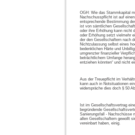
OGH: Wie das Stammkapital mü
Nachschusspflicht ist auf ein
entsprechende Bestimmung des 
ist von sämtlichen Gesellschaf
oder ihre Erhöhung kann nicht 
oder Erhöhung setzt vielmehr e
der den Gesellschaftern nach d
Nichtzulassung selbst eines ho
bedenklichen Härte und Unbillig
umgrenzter finanzieller Verpfli
beträchtlichem Umfange herange
entziehen könnten“ und nicht ei
Aus der Treuepflicht im Verhält
kann auch in Notsituationen ein
widerspräche dies doch § 50 Ab
Ist im Gesellschaftsvertrag ein
begründende Gesellschaftsvertr
Sanierungsfall - Nachschüsse ni
allen Gesellschaftern gewollt si
vereinbart haben, einig.