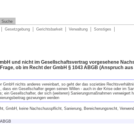
Suche
Gesetzgebung
Gerichtsbarkeit
Verwaltung
Sonstiges
mbH und nicht im Gesellschaftsvertrag vorgesehene Nachs
ur Frage, ob im Recht der GmbH § 1043 ABGB (Anspruch aus
ner GmbH nichts anderes vereinbart, so geht der das sozietäre Rechtsverhältn
 dass ein Gesellschafter gegen seinen Willen - auch in der Krise oder im Sani
; ein Gesellschafter, der sich (weiteren) Sanierungsmaßnahmen verweigert h
anierungsbeitrag gezwungen werden
cht, GmbH, keine Nachschusspflicht, Sanierung, Bereicherungsrecht, Verwen
3 ABGB