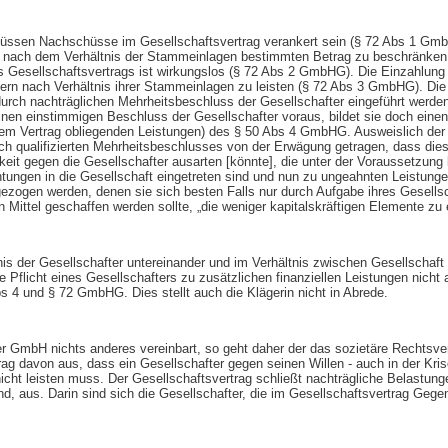
ssen Nachschüsse im Gesellschaftsvertrag verankert sein (§ 72 Abs 1 Gmb
en nach dem Verhältnis der Stammeinlagen bestimmten Betrag zu beschränken
Gesellschaftsvertrags ist wirkungslos (§ 72 Abs 2 GmbHG). Die Einzahlun
tern nach Verhältnis ihrer Stammeinlagen zu leisten (§ 72 Abs 3 GmbHG). Di
durch nachträglichen Mehrheitsbeschluss der Gesellschafter eingeführt werden
inen einstimmigen Beschluss der Gesellschafter voraus, bildet sie doch eine
em Vertrag obliegenden Leistungen) des § 50 Abs 4 GmbHG. Ausweislich der M
ch qualifizierten Mehrheitsbeschlusses von der Erwägung getragen, dass dies
keit gegen die Gesellschafter ausarten [könnte], die unter der Voraussetzung
chtungen in die Gesellschaft eingetreten sind und nun zu ungeahnten Leistunge
zogen werden, denen sie sich besten Falls nur durch Aufgabe ihres Gesells
n Mittel geschaffen werden sollte, „die weniger kapitalskräftigen Elemente zu 
nis der Gesellschafter untereinander und im Verhältnis zwischen Gesellschaft
e Pflicht eines Gesellschafters zu zusätzlichen finanziellen Leistungen nicht 
s 4 und § 72 GmbHG. Dies stellt auch die Klägerin nicht in Abrede.
er GmbH nichts anderes vereinbart, so geht daher der das sozietäre Rechtsver
ag davon aus, dass ein Gesellschafter gegen seinen Willen - auch in der Kris
cht leisten muss. Der Gesellschaftsvertrag schließt nachträgliche Belastunge
nd, aus. Darin sind sich die Gesellschafter, die im Gesellschaftsvertrag Gegen