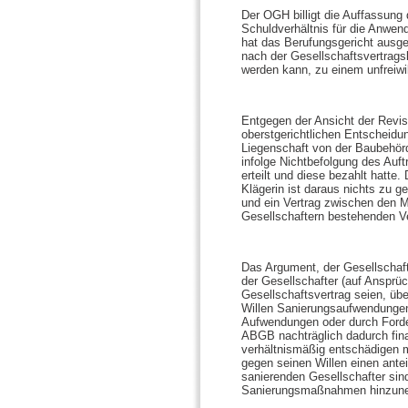
Der OGH billigt die Auffassung
Schuldverhältnis für die Anwend
hat das Berufungsgericht ausgef
nach der Gesellschaftsvertragsl
werden kann, zu einem unfreiwill
Entgegen der Ansicht der Revis
oberstgerichtlichen Entscheidu
Liegenschaft von der Baubehörd
infolge Nichtbefolgung des Auf
erteilt und diese bezahlt hatte
Klägerin ist daraus nichts zu g
und ein Vertrag zwischen den M
Gesellschaftern bestehenden V
Das Argument, der Gesellschaft
der Gesellschafter (auf Anspr
Gesellschaftsvertrag seien, üb
Willen Sanierungsaufwendungen 
Aufwendungen oder durch Forde
ABGB nachträglich dadurch finan
verhältnismäßig entschädigen m
gegen seinen Willen einen ante
sanierenden Gesellschafter sin
Sanierungsmaßnahmen hinzun