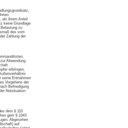
ndlungsgrundsatz,
hrten
 als ihrem Anteil
atz keine Grundlage
n Belastung zu
 Ausmaß des vom
der Zahlung der
ommanditisten,
e zur Abwendung
chaft
pfer erbringen,
 Außenverhältnis
er seine Entnahmen
 des Vorgehens der
nach Befriedigung
er Notsituation
des dem § 110
chen gem § 1043
zeugen. Abgesehen
lschaft) auf