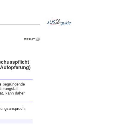
chusspflicht
 Aufopferung)
is begründende
erungsfall -
at, kann daher
dungsanspruch,