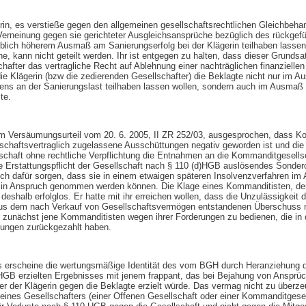
rin, es verstieße gegen den allgemeinen gesellschaftsrechtlichen Gleichbeha
Verneinung gegen sie gerichteter Ausgleichsansprüche bezüglich des rückgefü
eblich höherem Ausmaß am Sanierungserfolg bei der Klägerin teilhaben lassen,
e, kann nicht geteilt werden. Ihr ist entgegen zu halten, dass dieser Grunds
hafter das vertragliche Recht auf Ablehnung einer nachträglichen finanzielle
e Klägerin (bzw die zedierenden Gesellschafter) die Beklagte nicht nur im
ens an der Sanierungslast teilhaben lassen wollen, sondern auch im Ausmaß 
te.
m Versäumungsurteil vom 20. 6. 2005, II ZR 252/03, ausgesprochen, dass K
lschaftsvertraglich zugelassene Ausschüttungen negativ geworden ist und di
llschaft ohne rechtliche Verpflichtung die Entnahmen an die Kommanditgesells
e Erstattungspflicht der Gesellschaft nach § 110 (d)HGB auslösendes Sondero
ich dafür sorgen, dass sie in einem etwaigen späteren Insolvenzverfahren im
B in Anspruch genommen werden können. Die Klage eines Kommanditisten, d
 deshalb erfolglos. Er hatte mit ihr erreichen wollen, dass die Unzulässigkeit
, aus dem nach Verkauf von Gesellschaftsvermögen entstandenen Überschuss 
 zunächst jene Kommanditisten wegen ihrer Forderungen zu bedienen, die in d
tungen zurückgezahlt haben.
es erscheine die wertungsmäßige Identität des vom BGH durch Heranziehung 
GB erzielten Ergebnisses mit jenem frappant, das bei Bejahung von Ansprü
r der Klägerin gegen die Beklagte erzielt würde. Das vermag nicht zu über
eines Gesellschafters (einer Offenen Gesellschaft oder einer Kommanditgesel