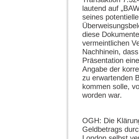
lautend auf „BAW
seines potentiell
Überweisungsbele
diese Dokumente 
vermeintlichen V
Nachhinein, dass
Präsentation ein
Angabe der korr
zu erwartenden B
kommen solle, v
worden war.
OGH: Die Klärung
Geldbetrags durc
London selbst ver