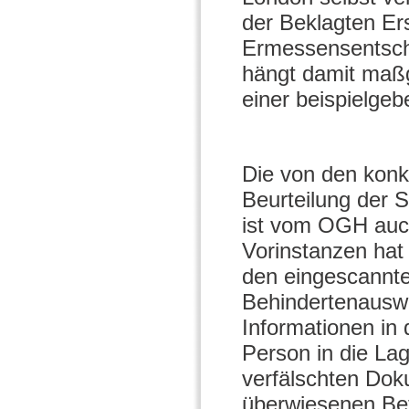
der Beklagten Ers
Ermessensentsche
hängt damit maßg
einer beispielg
Die von den konk
Beurteilung der S
ist vom OGH auch
Vorinstanzen hat
den eingescannt
Behindertenauswe
Informationen in
Person in die Lag
verfälschten Do
überwiesenen Bet