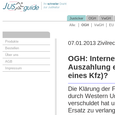
Justicker
OGH
VwGH
Alle:
OGH
VwGH
EU
Produkte
07.01.2013 Zivilrec
Bestellen
Über uns
OGH: Interne
AGB
Auszahlung e
Impressum
eines Kfz)?
Die Klärung der 
durch Western Un
verschuldet hat u
Ersatz zu verlan