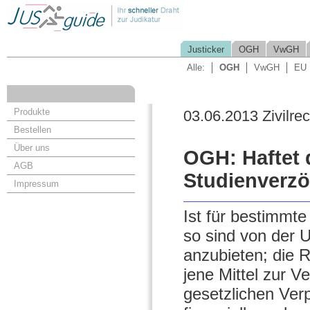
Justicker
OGH
VwGH
Alle:
OGH
VwGH
EU
Produkte
03.06.2013 Zivilrec
Bestellen
Über uns
OGH: Haftet d
AGB
Studienverz
Impressum
Ist für bestimmt
so sind von der U
anzubieten; die R
jene Mittel zur V
gesetzlichen Verp