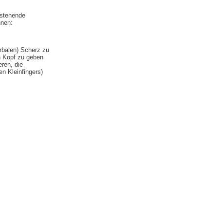
estehende
nnen:
erbalen) Scherz zu
n Kopf zu geben
ren, die
n Kleinfingers)