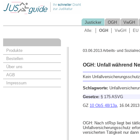
Justicker
OGH
VwGH
Alle:
OGH
VwGH
EU
Produkte
03.06.2013 Arbeits- und Sozialrec
Bestellen
OGH: Unfall während Ne
Über uns
AGB
Kein Unfallversicherungsschutz
Impressum
Schlagworte:
Unfallversicheru
Gesetze:
§ 175 ASVG
GZ
10 ObS 48/13a
, 16.04.2013
OGH: Nach stRsp liegt bei tätl
Unfallversicherungsschutz erf
versicherten Tätigkeit nur dann 