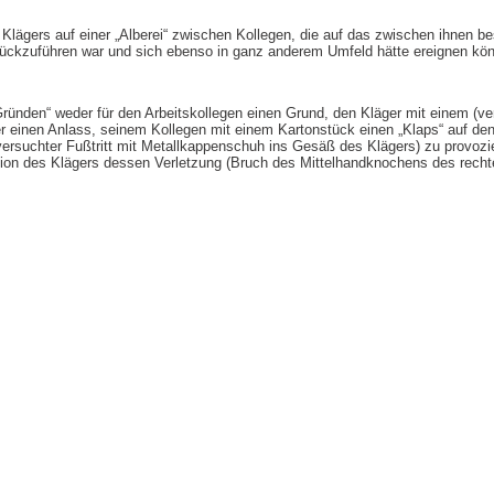
 Klägers auf einer „Alberei“ zwischen Kollegen, die auf das zwischen ihnen b
urückzuführen war und sich ebenso in ganz anderem Umfeld hätte ereignen kö
Gründen“ weder für den Arbeitskollegen einen Grund, den Kläger mit einem (v
er einen Anlass, seinem Kollegen mit einem Kartonstück einen „Klaps“ auf de
versuchter Fußtritt mit Metallkappenschuh ins Gesäß des Klägers) zu provozie
on des Klägers dessen Verletzung (Bruch des Mittelhandknochens des rechte