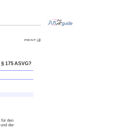
d § 175 ASVG?
 für den
 und der