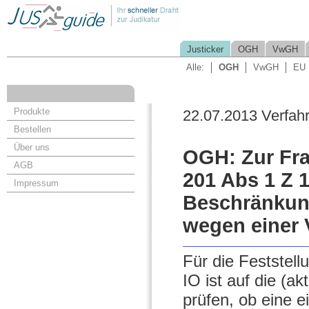
Justicker
OGH
VwGH
Alle:
OGH
VwGH
EU
Produkte
22.07.2013 Verfah
Bestellen
Über uns
OGH: Zur Fra
AGB
201 Abs 1 Z 
Impressum
Beschränkung
wegen einer 
Für die Feststell
IO ist auf die (ak
prüfen, ob eine e