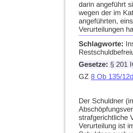
darin angeführt s
wegen der im Ka
angeführten, eins
Verurteilungen ha
Schlagworte:
In
Restschuldbefreiu
Gesetze:
§ 201 I
GZ
8 Ob 135/12
Der Schuldner (im
Abschöpfungsverf
strafgerichtliche
Verurteilung ist i