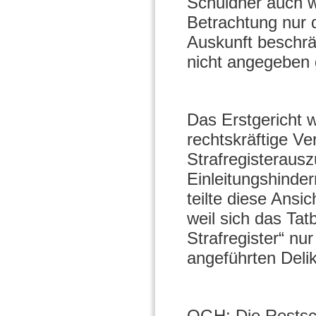
Schuldner auch we
Betrachtung nur 
Auskunft beschrä
nicht angegeben
Das Erstgericht 
rechtskräftige Ve
Strafregisterausz
Einleitungshinder
teilte diese Ansi
weil sich das Ta
Strafregister“ nu
angeführten Delik
OGH: Die Restsch