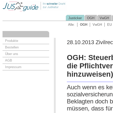
Justicker
OGH
VwGH
Alle:
OGH
VwGH
EU
Produkte
28.10.2013 Zivilrec
Bestellen
Über uns
OGH: Steuerb
AGB
die Pflichtv
Impressum
hinzuweisen
Auch wenn es kei
sozialversicheru
Beklagten doch b
müssen, dass für