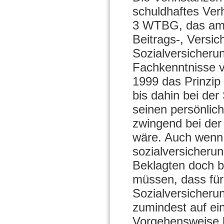
schuldhaftes Verh
3 WTBG, das am 1.
Beitrags-, Versi
Sozialversicheru
Fachkenntnisse v
1999 das Prinzip 
bis dahin bei der
seinen persönlic
zwingend bei de
wäre. Auch wenn 
sozialversicheru
Beklagten doch b
müssen, dass für
Sozialversicheru
zumindest auf ein
Vorgehensweise h