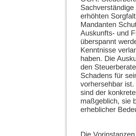
Sachverständige 
erhöhten Sorgfal
Mandanten Schutz
Auskunfts- und F
überspannt werde
Kenntnisse verla
haben. Die Auskun
den Steuerberater
Schadens für se
vorhersehbar ist
sind der konkrete
maßgeblich, sie 
erheblicher Bede
Die Vorinstanzen