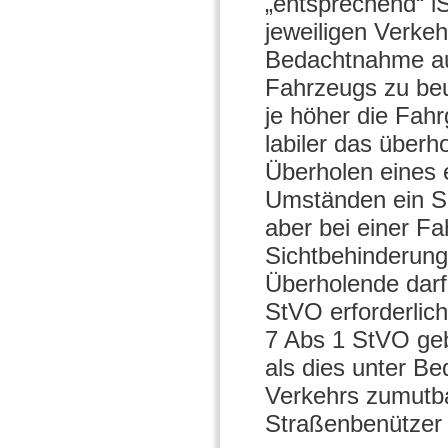
„entsprechend“ i
jeweiligen Verkehr
Bedachtnahme auf
Fahrzeugs zu beu
je höher die Fah
labiler das überh
Überholen eines 
Umständen ein Se
aber bei einer F
Sichtbehinderun
Überholende darf
StVO erforderlich
7 Abs 1 StVO geb
als dies unter Be
Verkehrs zumutb
Straßenbenützer 