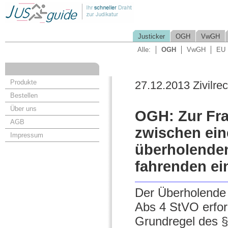
Justicker
OGH
VwGH
Alle:
OGH
VwGH
EU
Produkte
27.12.2013 Zivilrec
Bestellen
Über uns
OGH: Zur Fra
AGB
zwischen ei
Impressum
überholende
fahrenden ei
Der Überholende 
Abs 4 StVO erford
Grundregel des §