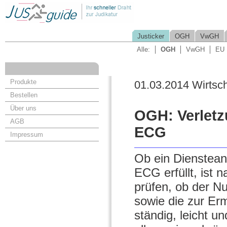
Justicker
OGH
VwGH
Alle:
OGH
VwGH
EU
Produkte
01.03.2014 Wirtsch
Bestellen
Über uns
OGH: Verletz
AGB
ECG
Impressum
Ob ein Dienstean
ECG erfüllt, ist 
prüfen, ob der Nu
sowie die zur E
ständig, leicht u