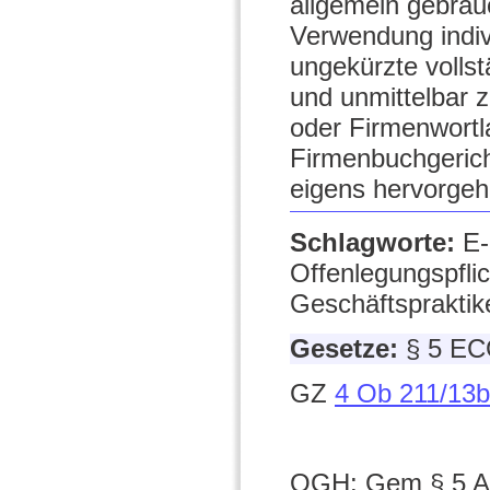
allgemein gebräu
Verwendung indi
ungekürzte vollst
und unmittelbar 
oder Firmenwort
Firmenbuchgerich
eigens hervorge
Schlagworte:
E-
Offenlegungspfli
Geschäftspraktik
Gesetze:
§ 5 EC
GZ
4 Ob 211/13b
OGH: Gem § 5 Ab