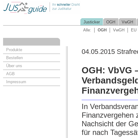
Justicker
OGH
VwGH
Alle:
OGH
VwGH
EU
Produkte
04.05.2015 Strafre
Bestellen
Über uns
OGH: VbVG – 
AGB
Verbandsgeld
Impressum
Finanzverge
In Verbandsverant
Finanzvergehen zu
Nachsicht der Ge
für nach Tagess