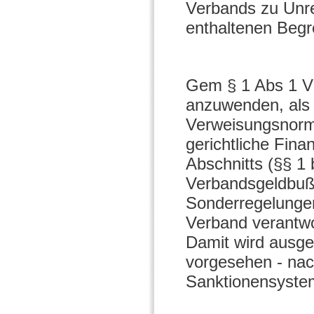
Verbands zu Unrec
enthaltenen Begr
Gem § 1 Abs 1 V
anzuwenden, als e
Verweisungsnorm 
gerichtliche Fina
Abschnitts (§§ 1
Verbandsgeldbuße
Sonderregelungen
Verband verantwor
Damit wird ausge
vorgesehen - na
Sanktionensystem