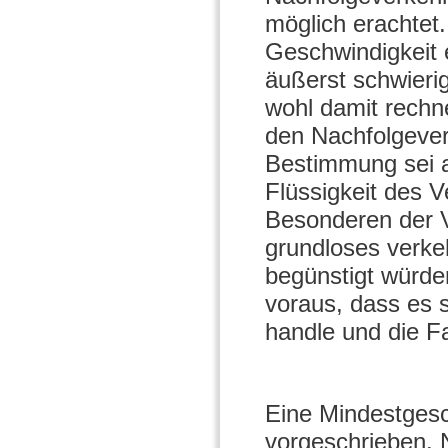
möglich erachtet
Geschwindigkeit 
äußerst schwieri
wohl damit rech
den Nachfolgeve
Bestimmung sei ab
Flüssigkeit des 
Besonderen der V
grundloses verk
begünstigt würden
voraus, dass es
handle und die F
Eine Mindestgesch
vorgeschrieben.