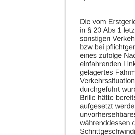
Die vom Erstgeri
in § 20 Abs 1 le
sonstigen Verkeh
bzw bei pflichtg
eines zufolge Na
einfahrenden Link
gelagertes Fahrma
Verkehrssituatio
durchgeführt wurd
Brille hätte bere
aufgesetzt werde
unvorhersehbares
währenddessen de
Schrittgeschwindi