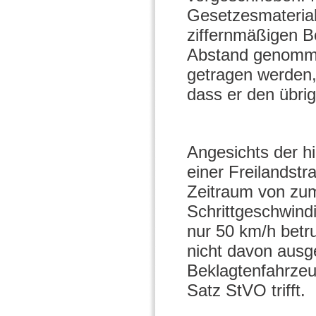
Gesetzesmaterial
ziffernmäßigen B
Abstand genommen
getragen werden,
dass er den übri
Angesichts der hi
einer Freilandstr
Zeitraum von zu
Schrittgeschwind
nur 50 km/h betr
nicht davon aus
Beklagtenfahrzeug
Satz StVO trifft.