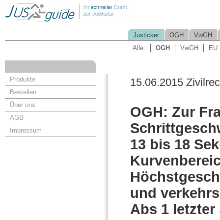
Justicker
OGH
VwGH
Alle:
OGH
VwGH
EU
Produkte
15.06.2015 Zivilrec
Bestellen
Über uns
OGH: Zur Fra
AGB
Schrittgesch
Impressum
13 bis 18 Se
Kurvenbereich
Höchstgeschw
und verkehrs
Abs 1 letzter