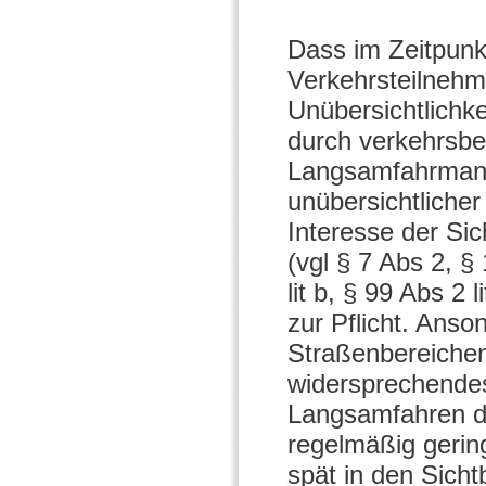
Dass im Zeitpunk
Verkehrsteilnehme
Unübersichtlichk
durch verkehrsb
Langsamfahrmanöv
unübersichtliche
Interesse der Si
(vgl § 7 Abs 2, §
lit b, § 99 Abs 2
zur Pflicht. Anso
Straßenbereichen
widersprechendes
Langsamfahren de
regelmäßig gerin
spät in den Sicht