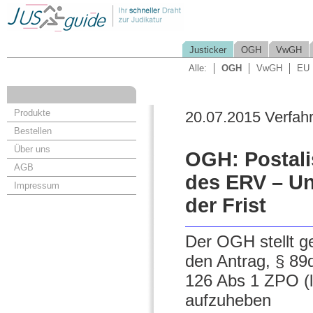
Justicker
OGH
VwGH
Alle:
OGH
VwGH
EU
Produkte
20.07.2015 Verfah
Bestellen
Über uns
OGH: Postali
AGB
des ERV – U
Impressum
der Frist
Der OGH stellt 
den Antrag, § 89
126 Abs 1 ZPO (l
aufzuheben