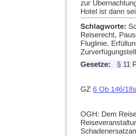
zur Übernachtung
Hotel ist dann sei
Schlagworte:
Sc
Reiserecht, Pausc
Fluglinie, Erfüllu
Zurverfügungstel
Gesetze:
§ 11 
GZ
6 Ob 146/18
OGH: Dem Reisen
Reiseveranstaltu
Schadenersatzans