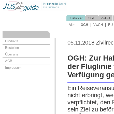
Justicker
OGH
VwGH
Alle:
OGH
VwGH
EU
Produkte
05.11.2018 Zivilrec
Bestellen
Über uns
OGH: Zur Haf
AGB
der Fluglini
Impressum
Verfügung ge
Ein Reiseveranst
nicht erbringt, we
verpflichtet, den
sein Ziel zu bef