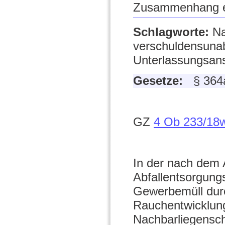
Zusammenhang e
Schlagworte:
Na
verschuldensuna
Unterlassungsans
Gesetze:
§ 36
GZ
4 Ob 233/18
In der nach dem
Abfallentsorgungs
Gewerbemüll dur
Rauchentwicklung
Nachbarliegenscha