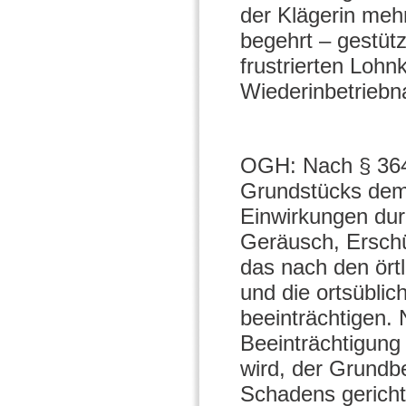
der Klägerin mehr
begehrt – gestüt
frustrierten Loh
Wiederinbetrieb
OGH: Nach § 364
Grundstücks dem
Einwirkungen du
Geräusch, Erschü
das nach den ört
und die ortsübli
beeinträchtigen.
Beeinträchtigung
wird, der Grundbe
Schadens gericht