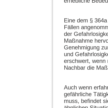
erhebliche Bede
Eine dem § 364a 
Fällen angenomme
der Gefahrlosigke
Maßnahme hervorg
Genehmigung zun
und Gefahrlosigk
erschwert, wenn 
Nachbar die Maß
Auch wenn erfah
gefährliche Täti
muss, befindet si
ähnlichen Situat