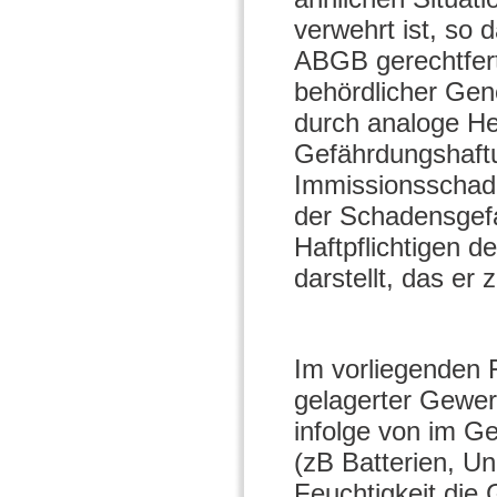
verwehrt ist, so
ABGB gerechtferti
behördlicher Ge
durch analoge He
Gefährdungshaft
Immissionsschade
der Schadensgefa
Haftpflichtigen de
darstellt, das er
Im vorliegenden F
gelagerter Gewerb
infolge von im G
(zB Batterien, Un
Feuchtigkeit die