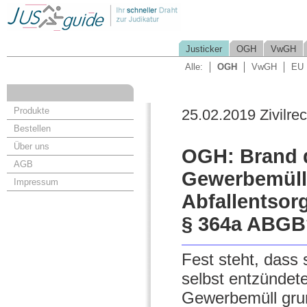
Justicker
OGH
VwGH
Alle:
OGH
VwGH
EU
Produkte
25.02.2019 Zivilrec
Bestellen
Über uns
OGH: Brand 
AGB
Gewerbemüll 
Impressum
Abfallentso
§ 364a ABGB
Fest steht, dass
selbst entzündete
Gewerbemüll grun