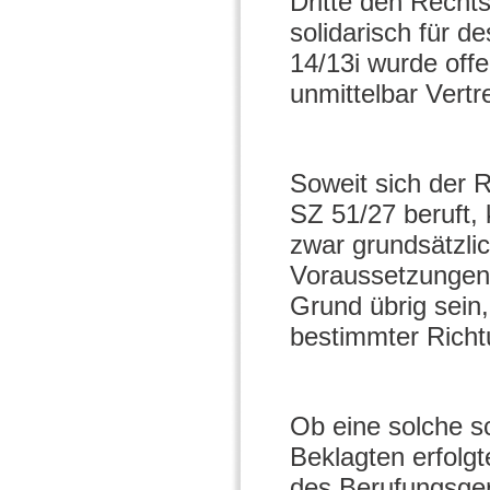
Dritte den Recht
solidarisch für d
14/13i wurde offe
unmittelbar Vertre
Soweit sich der 
SZ 51/27 beruft,
zwar grundsätzli
Voraussetzungen 
Grund übrig sein,
bestimmter Richtu
Ob eine solche s
Beklagten erfolgt
des Berufungsger