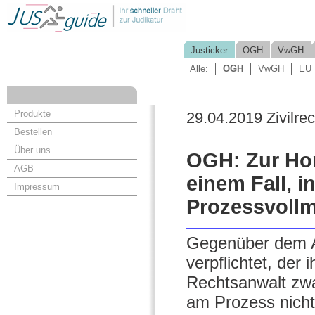
Justicker
OGH
VwGH
Alle:
OGH
VwGH
EU
Produkte
29.04.2019 Zivilrec
Bestellen
Über uns
OGH: Zur Hon
AGB
einem Fall, 
Impressum
Prozessvollm
Gegenüber dem An
verpflichtet, der
Rechtsanwalt zwa
am Prozess nicht