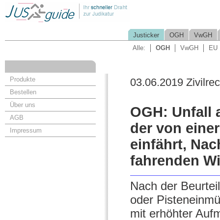
Justicker
OGH
VwGH
Alle:
OGH
VwGH
EU
Produkte
03.06.2019 Zivilrec
Bestellen
Über uns
OGH: Unfall a
AGB
der von einer
Impressum
einfährt, Na
fahrenden Wi
Nach der Beurtei
oder Pisteneinm
mit erhöhter Auf