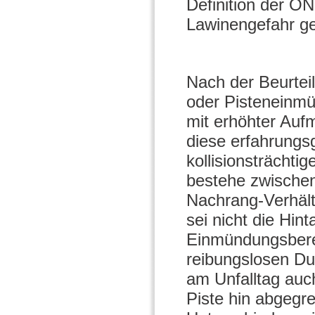
Definition der Ö
Lawinengefahr ges
Nach der Beurtei
oder Pisteneinm
mit erhöhter Auf
diese erfahrung
kollisionsträchti
bestehe zwischen
Nachrang-Verhält
sei nicht die Hi
Einmündungsberei
reibungslosen Du
am Unfalltag auc
Piste hin abgegr