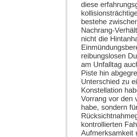
diese erfahrung
kollisionsträchti
bestehe zwischen
Nachrang-Verhält
nicht die Hintan
Einmündungsberei
reibungslosen Du
am Unfalltag auc
Piste hin abgegr
Unterschied zu e
Konstellation hab
Vorrang vor den 
habe, sondern für
Rücksichtnahmeg
kontrollierten Fa
Aufmerksamkeit u