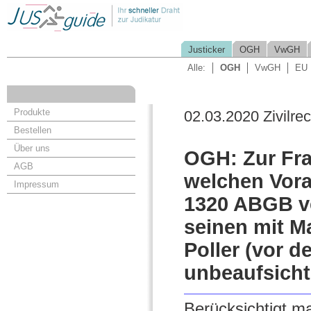
Justicker
OGH
VwGH
Alle:
OGH
VwGH
EU
Produkte
02.03.2020 Zivilrec
Bestellen
Über uns
OGH: Zur Fra
AGB
welchen Vora
Impressum
1320 ABGB ve
seinen mit M
Poller (vor 
unbeaufsichti
Berücksichtigt ma