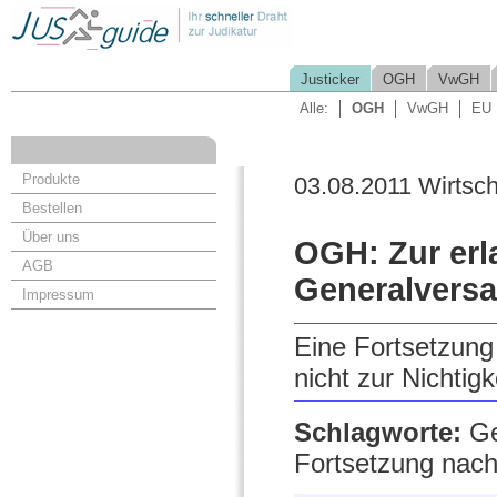
Justicker
OGH
VwGH
Alle:
OGH
VwGH
EU
Produkte
03.08.2011 Wirtsch
Bestellen
Über uns
OGH: Zur erl
AGB
Generalvers
Impressum
Eine Fortsetzung
nicht zur Nichtig
Schlagworte:
Ge
Fortsetzung nach