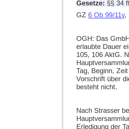
Gesetze:
§§ 34 
GZ
6 Ob 99/11v
,
OGH: Das GmbHG e
erlaubte Dauer e
105, 106 AktG. N
Hauptversammlung
Tag, Beginn, Zei
Vorschrift über 
besteht nicht.
Nach Strasser be
Hauptversammlun
Erledigung der T