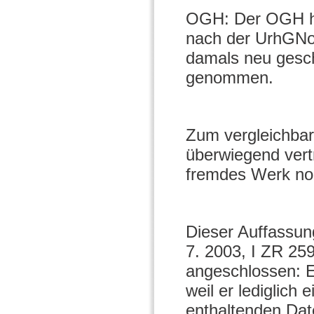
OGH: Der OGH hat
nach der UrhGNo
damals neu gesch
genommen.
Zum vergleichbar
überwiegend vertr
fremdes Werk noc
Dieser Auffassun
7. 2003, I ZR 25
angeschlossen: Ein
weil er lediglich
enthaltenden Date