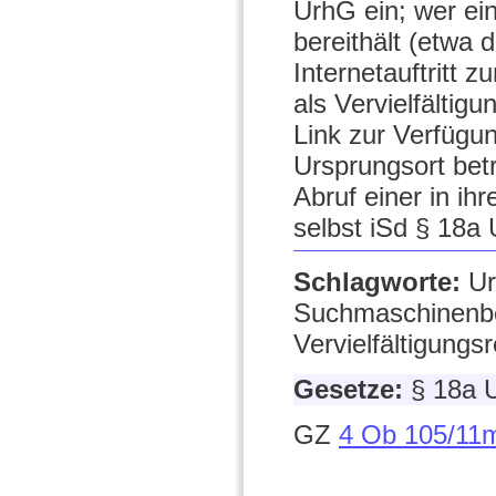
UrhG ein; wer ein
bereithält (etwa 
Internetauftritt 
als Vervielfältigu
Link zur Verfügun
Ursprungsort betr
Abruf einer in ih
selbst iSd § 18a 
Schlagworte:
Ur
Suchmaschinenbet
Vervielfältigungs
Gesetze:
§ 18a 
GZ
4 Ob 105/11