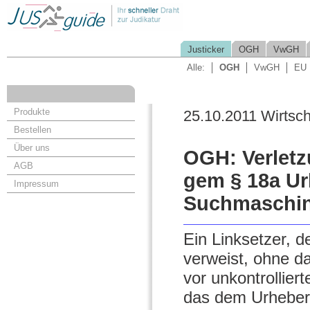
Justicker
OGH
VwGH
Alle:
OGH
VwGH
EU
Produkte
25.10.2011 Wirtsch
Bestellen
Über uns
OGH: Verletz
AGB
gem § 18a Urh
Impressum
Suchmaschi
Ein Linksetzer, de
verweist, ohne 
vor unkontrollier
das dem Urheber 