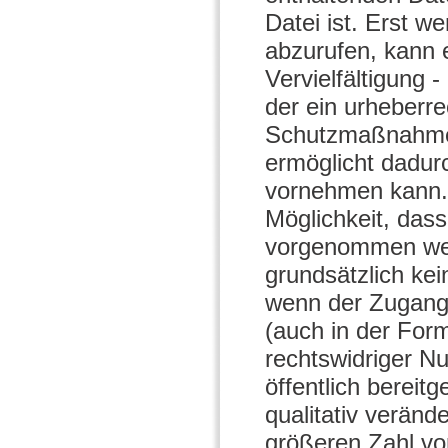
Datei ist. Erst w
abzurufen, kann e
Vervielfältigung 
der ein urheberr
Schutzmaßnahmen 
ermöglicht dadurc
vornehmen kann. 
Möglichkeit, das
vorgenommen werd
grundsätzlich ke
wenn der Zugang
(auch in der Form
rechtswidriger N
öffentlich bereit
qualitativ veränd
größeren Zahl vo