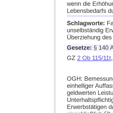
wenn die Erhöhung
Lebensbedarfs du
Schlagworte:
Fa
unselbständig Erw
Überziehung des 
Gesetze:
§ 140
GZ
2 Ob 115/11t
OGH: Bemessungsg
einhelliger Auffa
geldwerten Leistu
Unterhaltspflicht
Erwerbstätigen d