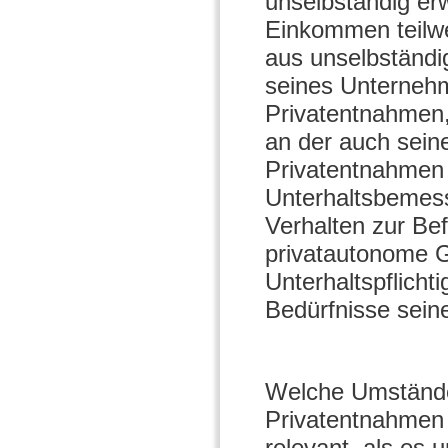
unselbständig erw
Einkommen teilwe
aus unselbständi
seines Unterneh
Privatentnahmen, 
an der auch sein
Privatentnahmen 
Unterhaltsbemess
Verhalten zur Bef
privatautonome G
Unterhaltspflich
Bedürfnisse sein
Welche Umstände
Privatentnahmen z
relevant, als es