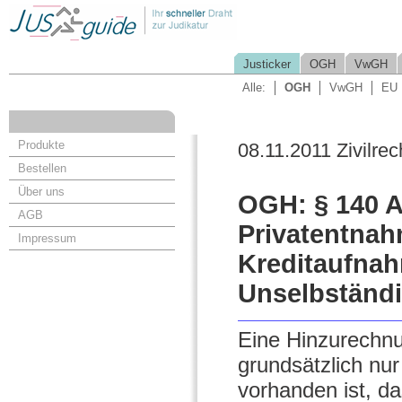
Justicker
OGH
VwGH
Alle:
OGH
VwGH
EU
Produkte
08.11.2011 Zivilrec
Bestellen
Über uns
OGH: § 140 
AGB
Privatentnah
Impressum
Kreditaufnah
Unselbständ
Eine Hinzurechn
grundsätzlich nu
vorhanden ist, da