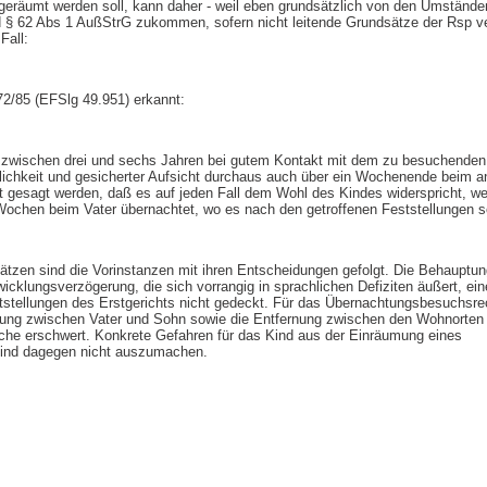
ngeräumt werden soll, kann daher - weil eben grundsätzlich von den Umständen
 § 62 Abs 1 AußStrG zukommen, sofern nicht leitende Grundsätze der Rsp ve
Fall:
2/85 (EFSlg 49.951) erkannt:
er zwischen drei und sechs Jahren bei gutem Kontakt mit dem zu besuchenden E
chkeit und gesicherter Aufsicht durchaus auch über ein Wochenende beim and
t gesagt werden, daß es auf jeden Fall dem Wohl des Kindes widerspricht, we
 Wochen beim Vater übernachtet, wo es nach den getroffenen Feststellungen seh
ätzen sind die Vorinstanzen mit ihren Entscheidungen gefolgt. Die Behauptun
icklungsverzögerung, die sich vorrangig in sprachlichen Defiziten äußert, ein
ststellungen des Erstgerichts nicht gedeckt. Für das Übernachtungsbesuchsre
hung zwischen Vater und Sohn sowie die Entfernung zwischen den Wohnorten d
che erschwert. Konkrete Gefahren für das Kind aus der Einräumung eines
ind dagegen nicht auszumachen.