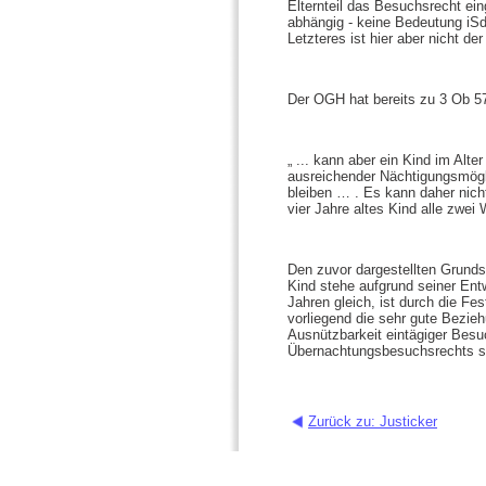
Elternteil das Besuchsrecht ei
abhängig - keine Bedeutung iSd
Letzteres ist hier aber nicht der 
Der OGH hat bereits zu 3 Ob 57
„ ... kann aber ein Kind im Alt
ausreichender Nächtigungsmögli
bleiben … . Es kann daher nich
vier Jahre altes Kind alle zwei
Den zuvor dargestellten Grunds
Kind stehe aufgrund seiner Entw
Jahren gleich, ist durch die Fe
vorliegend die sehr gute Bezie
Ausnützbarkeit eintägiger Besu
Übernachtungsbesuchsrechts s
Zurück zu: Justicker