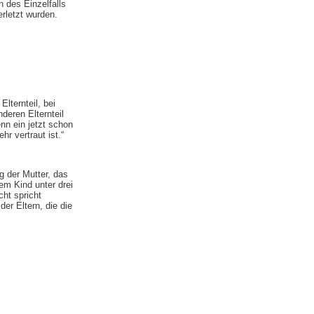
 des Einzelfalls
rletzt wurden.
lternteil, bei
eren Elternteil
nn ein jetzt schon
r vertraut ist.“
g der Mutter, das
em Kind unter drei
cht spricht
er Eltern, die die