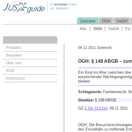
Justicker
OGH
VwGH
Alle:
OGH
VwGH
EU
Produkte
06.12.2011 Zivilrecht
Bestellen
OGH: § 148 ABGB – zu
Über uns
AGB
Ein Kind im Alter zwischen dre
ausreichender Nächtigungsmögli
Impressum
bleiben
Schlagworte:
Familienrecht, 
Gesetze:
§ 148 ABGB
GZ
5 Ob 212/11d
, 09.11.2011
OGH: Die Besuchsrechtsregelu
des Einzelfalls zu treffende E