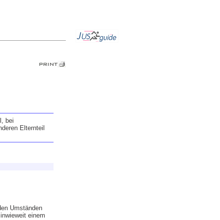
, bei
eren Elternteil
 den Umständen
 inwieweit einem