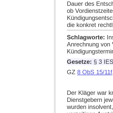
Dauer des Entsch
ob Vordienstzeit
Kündigungsentsch
die konkret recht
Schlagworte:
In
Anrechnung von V
Kündigungstermin
Gesetze:
§ 3 IE
GZ
8 ObS 15/11f
Der Kläger war k
Dienstgebern jewe
wurden insolvent,