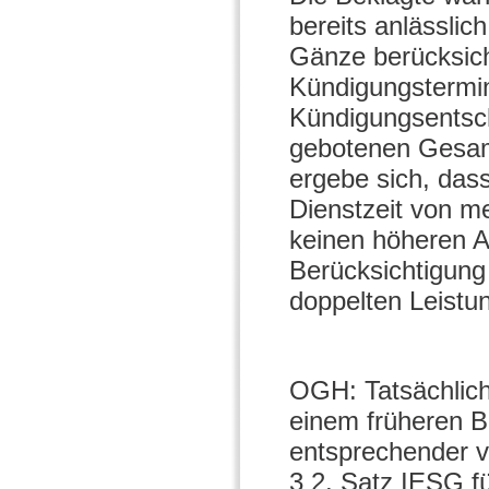
bereits anlässlic
Gänze berücksich
Kündigungstermi
Kündigungsentsch
gebotenen Gesamt
ergebe sich, dass
Dienstzeit von m
keinen höheren A
Berücksichtigung
doppelten Leistun
OGH: Tatsächlich 
einem früheren B
entsprechender v
3 2. Satz IESG 