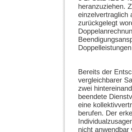
heranzuziehen. 
einzelvertraglich
zurückgelegt wor
Doppelanrechnung
Beendigungsanspr
Doppelleistungen 
Bereits der Ents
vergleichbarer Sa
zwei hintereinan
beendete Dienstve
eine kollektivver
berufen. Der erk
Individualzusage
nicht anwendbar 