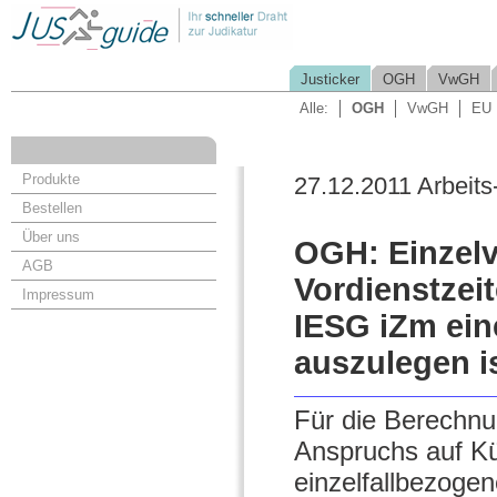
Justicker
OGH
VwGH
Alle:
OGH
VwGH
EU
Produkte
27.12.2011 Arbeits
Bestellen
Über uns
OGH: Einzelv
AGB
Vordienstzeit
Impressum
IESG iZm ei
auszulegen i
Für die Berechnu
Anspruchs auf Kü
einzelfallbezogen