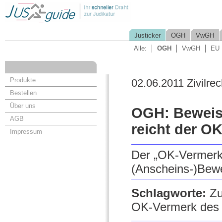
Justicker
OGH
VwGH
Alle:
OGH
VwGH
EU
Produkte
02.06.2011 Zivilrec
Bestellen
Über uns
OGH: Beweisl
AGB
reicht der O
Impressum
Der „OK-Vermerk“
(Anscheins-)Bew
Schlagworte:
Zu
OK-Vermerk des 