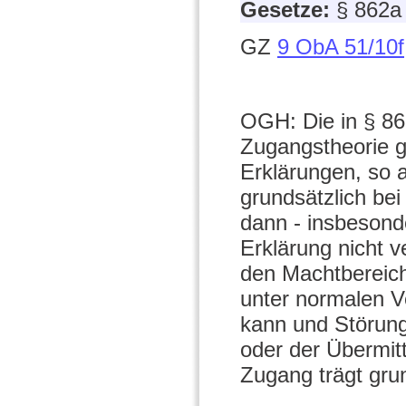
Gesetze:
§ 862
GZ
9 ObA 51/10f
OGH: Die in § 86
Zugangstheorie gi
Erklärungen, so 
grundsätzlich b
dann - insbeson
Erklärung nicht v
den Machtbereich
unter normalen V
kann und Störung
oder der Übermitt
Zugang trägt gru