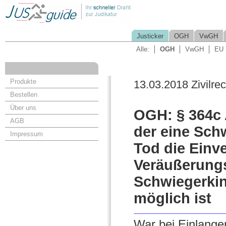
Justicker
OGH
VwGH
Alle:
OGH
VwGH
EU
Produkte
13.03.2018 Zivilrec
Bestellen
Über uns
OGH: § 364c 
AGB
der eine Sc
Impressum
Tod die Einv
Veräußerungs
Schwiegerkin
möglich ist
War bei Einlang