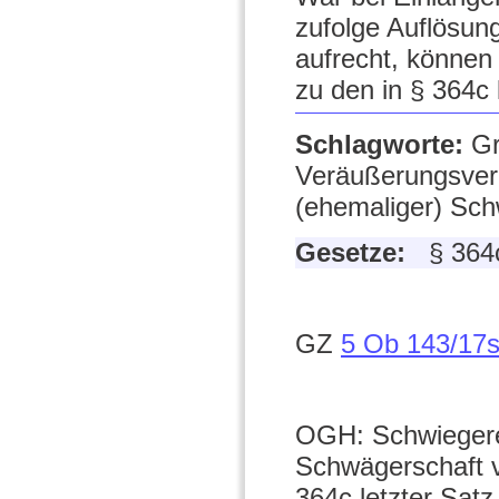
zufolge Auflösun
aufrecht, können
zu den in § 364c
Schlagworte:
Gr
Veräußerungsver
(ehemaliger) Sch
Gesetze:
§ 36
GZ
5 Ob 143/17
OGH: Schwiegerel
Schwägerschaft v
364c letzter Sa