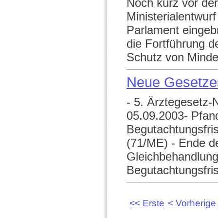
Noch kurz vor de
Ministerialentwur
Parlament eingeb
die Fortführung d
Schutz von Minder
Neue Gesetze
- 5. Ärztegesetz-
05.09.2003- Pfand
Begutachtungsfri
(71/ME) - Ende de
Gleichbehandlung
Begutachtungsfrist
<< Erste
< Vorherige