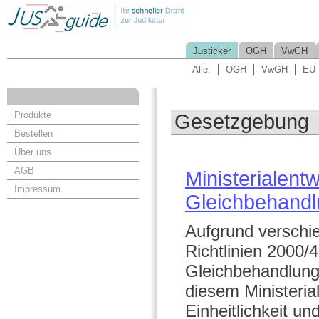
Justicker
OGH
VwGH
Alle:
OGH
VwGH
EU
Produkte
Gesetzgebung
Bestellen
Über uns
AGB
Ministerialent
Impressum
Gleichbehand
Aufgrund verschie
Richtlinien 2000/
Gleichbehandlung
diesem Ministeria
Einheitlichkeit un