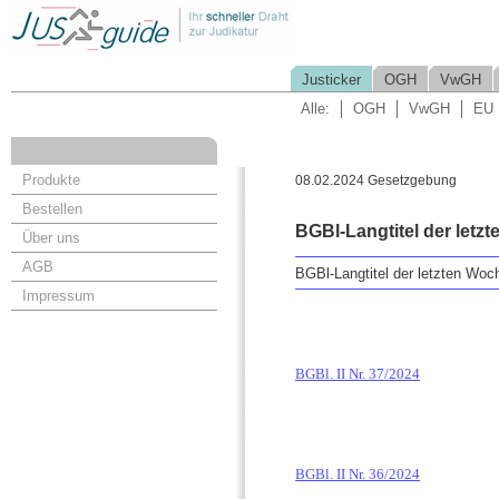
Justicker
OGH
VwGH
Alle:
OGH
VwGH
EU
Produkte
08.02.2024 Gesetzgebung
Bestellen
BGBl-Langtitel der letz
Über uns
AGB
BGBl-Langtitel der letzten Woc
Impressum
BGBl. II Nr. 37/2024
BGBl. II Nr. 36/2024